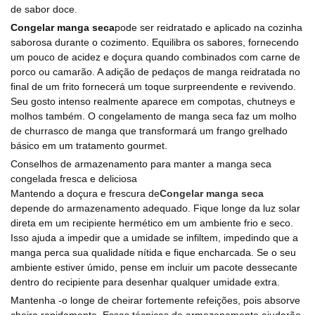
de sabor doce.
Congelar manga seca
pode ser reidratado e aplicado na cozinha
saborosa durante o cozimento. Equilibra os sabores, fornecendo
um pouco de acidez e doçura quando combinados com carne de
porco ou camarão. A adição de pedaços de manga reidratada no
final de um frito fornecerá um toque surpreendente e revivendo.
Seu gosto intenso realmente aparece em compotas, chutneys e
molhos também. O congelamento de manga seca faz um molho
de churrasco de manga que transformará um frango grelhado
básico em um tratamento gourmet.
Conselhos de armazenamento para manter a manga seca
congelada fresca e deliciosa
Mantendo a doçura e frescura de
Congelar manga seca
depende do armazenamento adequado. Fique longe da luz solar
direta em um recipiente hermético em um ambiente frio e seco.
Isso ajuda a impedir que a umidade se infiltem, impedindo que a
manga perca sua qualidade nítida e fique encharcada. Se o seu
ambiente estiver úmido, pense em incluir um pacote dessecante
dentro do recipiente para desenhar qualquer umidade extra.
Mantenha -o longe de cheirar fortemente refeições, pois absorve