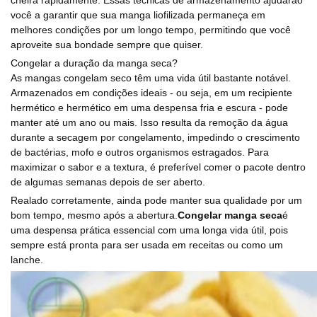
cheira rapidamente. Essas técnicas de armazenamento ajudarão
você a garantir que sua manga liofilizada permaneça em
melhores condições por um longo tempo, permitindo que você
aproveite sua bondade sempre que quiser.
Congelar a duração da manga seca?
As mangas congelam seco têm uma vida útil bastante notável.
Armazenados em condições ideais - ou seja, em um recipiente
hermético e hermético em uma despensa fria e escura - pode
manter até um ano ou mais. Isso resulta da remoção da água
durante a secagem por congelamento, impedindo o crescimento
de bactérias, mofo e outros organismos estragados. Para
maximizar o sabor e a textura, é preferível comer o pacote dentro
de algumas semanas depois de ser aberto.
Realado corretamente, ainda pode manter sua qualidade por um
bom tempo, mesmo após a abertura.
Congelar manga seca
é
uma despensa prática essencial com uma longa vida útil, pois
sempre está pronta para ser usada em receitas ou como um
lanche.