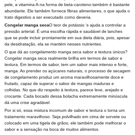
pele, a vitamina A-na forma de beta-caroteno-também é bastante
abundante. Ele também fornece fibras alimentares, o que ajuda o
trato digestivo a ser executado como deveria.
Congelar manga seca
O teor de potássio ‘s ajuda a controlar a
pressão arterial. É uma escolha rápida e saudável de lanches
que se pode incluir prontamente em sua dieta diária, pois, apesar
da desidratação, ela se mantém nesses nutrientes.
O que dá ao congelamento manga seca sabor e textura únicos?
Congelar manga seca realmente brilha em termos de sabor e
textura. Em termos de sabor, tem um sabor mais intenso e forte,
manga. Ao prender os açúcares naturais, o processo de secagem
de congelamento produz um aroma maravilhosamente doce e
frutado, capaz de superar o sabor de mangas maduras e
colhidas. No que diz respeito à textura, parece leve, arejado e
crocante. Cada bocado dessa bolacha extremamente minúscula
dá uma crise agradável.
Por si só, essa mistura incomum de sabor e textura o torna um
tratamento maravilhoso. Seja polvilhado em cima de sorvete ou
colocado em uma tigela de grãos, ele também pode melhorar o
sabor e a sensação na boca de muitos alimentos.