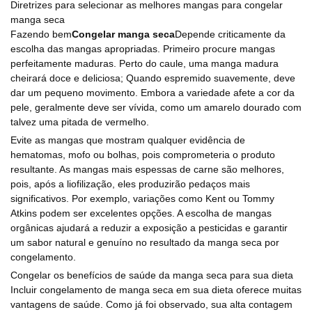
Diretrizes para selecionar as melhores mangas para congelar
manga seca
Fazendo bem
Congelar manga seca
Depende criticamente da
escolha das mangas apropriadas. Primeiro procure mangas
perfeitamente maduras. Perto do caule, uma manga madura
cheirará doce e deliciosa; Quando espremido suavemente, deve
dar um pequeno movimento. Embora a variedade afete a cor da
pele, geralmente deve ser vívida, como um amarelo dourado com
talvez uma pitada de vermelho.
Evite as mangas que mostram qualquer evidência de
hematomas, mofo ou bolhas, pois comprometeria o produto
resultante. As mangas mais espessas de carne são melhores,
pois, após a liofilização, eles produzirão pedaços mais
significativos. Por exemplo, variações como Kent ou Tommy
Atkins podem ser excelentes opções. A escolha de mangas
orgânicas ajudará a reduzir a exposição a pesticidas e garantir
um sabor natural e genuíno no resultado da manga seca por
congelamento.
Congelar os benefícios de saúde da manga seca para sua dieta
Incluir congelamento de manga seca em sua dieta oferece muitas
vantagens de saúde. Como já foi observado, sua alta contagem