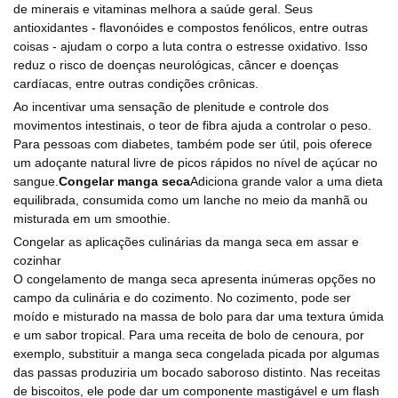
de minerais e vitaminas melhora a saúde geral. Seus
antioxidantes - flavonóides e compostos fenólicos, entre outras
coisas - ajudam o corpo a luta contra o estresse oxidativo. Isso
reduz o risco de doenças neurológicas, câncer e doenças
cardíacas, entre outras condições crônicas.
Ao incentivar uma sensação de plenitude e controle dos
movimentos intestinais, o teor de fibra ajuda a controlar o peso.
Para pessoas com diabetes, também pode ser útil, pois oferece
um adoçante natural livre de picos rápidos no nível de açúcar no
sangue.
Congelar manga seca
Adiciona grande valor a uma dieta
equilibrada, consumida como um lanche no meio da manhã ou
misturada em um smoothie.
Congelar as aplicações culinárias da manga seca em assar e
cozinhar
O congelamento de manga seca apresenta inúmeras opções no
campo da culinária e do cozimento. No cozimento, pode ser
moído e misturado na massa de bolo para dar uma textura úmida
e um sabor tropical. Para uma receita de bolo de cenoura, por
exemplo, substituir a manga seca congelada picada por algumas
das passas produziria um bocado saboroso distinto. Nas receitas
de biscoitos, ele pode dar um componente mastigável e um flash