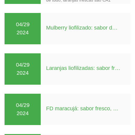
04/29
Mulberry liofilizado: sabor doce, nutrição rica, nova escolha para vida saudável
2024
04/29
Laranjas liofilizadas: sabor fresco, nutrição rica e um novo favorito para vida saudável
2024
04/29
FD maracujá: sabor fresco, nutrição rica, novo favorito para vida saudável
2024