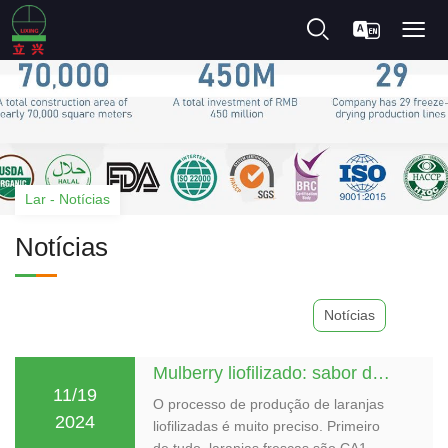
Lar
-
Notícias
Notícias
Notícias
Mulberry liofilizado: sabor doce, nutrição rica
11/19
O processo de produção de laranjas
2024
liofilizadas é muito preciso. Primeiro
de tudo, laranjas frescas são CA1